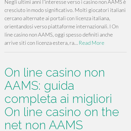
Negli ultimi anni l’interesse verso i casino non AAMS è
cresciuto in modo significativo. Molti giocatori italiani
cercano alternate ai portali con licenza italiana,
orientandosi verso piattaforme internazionali. I On
line casino non AAMS, oggi spesso definiti anche
arrive siti con licenza estera, ra…
Read More
On line casino non
AAMS: guida
completa ai migliori
On line casino on the
net non AAMS